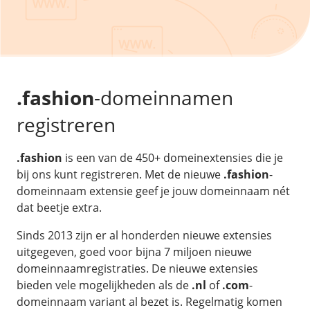
/
Back-up & Opslag
.eu domein
Public Cloud
Hulp nodig?
.be domein
STACK - online opslag
/
Orchestration
/
Security & Compliance
/
TransIP
/
Network
Acronis Cyber Protect
Kubernetes
Digitale toegankelijkheid
Controlepaneel
Ons verhaal
Load balancing
Verhuishulp
/
Add-ons
Legal & security
.fashion
-domeinnamen
/
Software
OpenStack Connect
GDPR Protect
Contact
AccessiWay - toegankelijkheid
registreren
Bring Your Own IP
Linux Server
SiteSweep
Social Media Hub
Dedicated IP Subnet
Windows Server
/
Overig
SSL
.fashion
is een van de 450+ domeinextensies die je
iubenda - compliancy
Microsoft Essentials
bij ons kunt registreren. Met de nieuwe
.fashion
-
Nieuws
/
Volumes
Billdu - facturatieapp
Plesk
domeinnaam extensie geef je jouw domeinnaam nét
Blog
Patchman
dat beetje extra.
Volume storage
cPanel
Webinars
Volume backups
DirectAdmin
Sinds 2013 zijn er al honderden nieuwe extensies
/
Websitebouwer
Library
uitgegeven, goed voor bijna 7 miljoen nieuwe
Encrypted volumes
OpenClaw
Vacatures
domeinnaamregistraties. De nieuwe extensies
AI Site Assistant voor WordPress
n8n
bieden vele mogelijkheden als de
.nl
of
.com
-
/
Other
domeinnaam variant al bezet is. Regelmatig komen