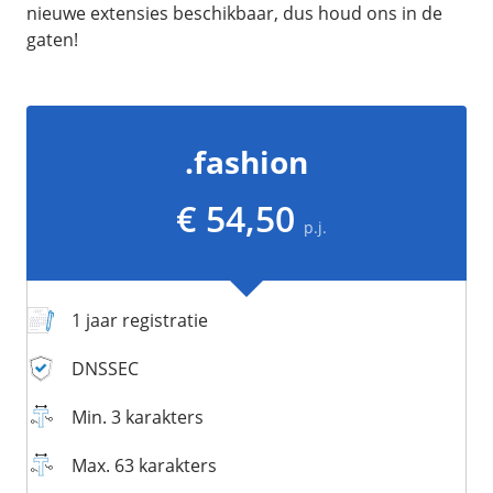
/
Networking
Prijsoverzicht
nieuwe extensies beschikbaar, dus houd ons in de
gaten!
Secret management
HA-IP
Load Balancer
Private Network
.fashion
VPS-Firewall
€ 54,50
/
Storage
p.j.
Acronis Cyber Protect
Block Storage
1 jaar registratie
Weekly Backups
Snapshots
DNSSEC
Min. 3 karakters
/
Overig
Max. 63 karakters
API