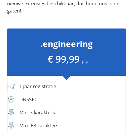
/
Networking
Prijsoverzicht
nieuwe extensies beschikbaar, dus houd ons in de
gaten!
Secret management
HA-IP
Load Balancer
Private Network
.engineering
VPS-Firewall
€ 99,99
/
Storage
p.j.
Acronis Cyber Protect
Block Storage
1 jaar registratie
Weekly Backups
Snapshots
DNSSEC
Min. 3 karakters
/
Overig
Max. 63 karakters
API