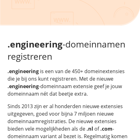
/
Back-up & Opslag
.eu domein
Public Cloud
Hulp nodig?
.be domein
STACK - online opslag
/
Orchestration
/
Security & Compliance
/
TransIP
/
Network
Acronis Cyber Protect
Kubernetes
Digitale toegankelijkheid
Controlepaneel
Ons verhaal
Load balancing
Verhuishulp
/
Add-ons
Legal & security
.engineering
-domeinnamen
/
Software
OpenStack Connect
GDPR Protect
Contact
AccessiWay - toegankelijkheid
registreren
Bring Your Own IP
Linux Server
SiteSweep
Social Media Hub
Dedicated IP Subnet
Windows Server
/
Overig
SSL
.engineering
is een van de 450+ domeinextensies
iubenda - compliancy
Microsoft Essentials
die je bij ons kunt registreren. Met de nieuwe
Nieuws
/
Volumes
Billdu - facturatieapp
Plesk
.engineering
-domeinnaam extensie geef je jouw
Blog
Patchman
domeinnaam nét dat beetje extra.
Volume storage
cPanel
Webinars
Volume backups
DirectAdmin
Sinds 2013 zijn er al honderden nieuwe extensies
/
Websitebouwer
Library
uitgegeven, goed voor bijna 7 miljoen nieuwe
Encrypted volumes
OpenClaw
Vacatures
domeinnaamregistraties. De nieuwe extensies
AI Site Assistant voor WordPress
n8n
bieden vele mogelijkheden als de
.nl
of
.com
-
/
Other
domeinnaam variant al bezet is. Regelmatig komen