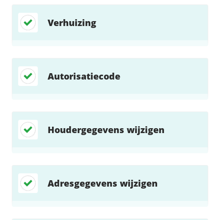
Fast Installs
Netwerk
Verhuizing
Infrastructuur
BladeVPS
PerformanceVPS
Autorisatiecode
Houdergegevens wijzigen
Adresgegevens wijzigen