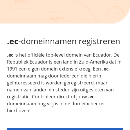
/
Back-up & Opslag
.eu domein
Public Cloud
Hulp nodig?
.be domein
STACK - online opslag
/
Orchestration
/
Security & Compliance
/
TransIP
/
Network
Acronis Cyber Protect
Kubernetes
Digitale toegankelijkheid
Controlepaneel
Ons verhaal
Load balancing
Verhuishulp
/
Add-ons
Legal & security
.ec
-domeinnamen registreren
/
Software
OpenStack Connect
GDPR Protect
Contact
AccessiWay - toegankelijkheid
Bring Your Own IP
Linux Server
.ec
is het officiële top-level domein van Ecuador. De
SiteSweep
Social Media Hub
Dedicated IP Subnet
Windows Server
Republiek Ecuador is een land in Zuid-Amerika dat in
/
Overig
SSL
iubenda - compliancy
1991 een eigen domein extensie kreeg. Een
.ec
-
Microsoft Essentials
Nieuws
/
domeinnaam mag door iedereen die hierin
Volumes
Billdu - facturatieapp
Plesk
geïnteresseerd is worden geregistreerd, maar
Blog
Patchman
Volume storage
cPanel
namen van landen en steden zijn uitgesloten van
Webinars
Volume backups
registratie. Controleer direct of jouw
.ec
-
DirectAdmin
/
Websitebouwer
Library
domeinnaam nog vrij is in de domeinchecker
Encrypted volumes
OpenClaw
hierboven!
Vacatures
AI Site Assistant voor WordPress
n8n
/
Other