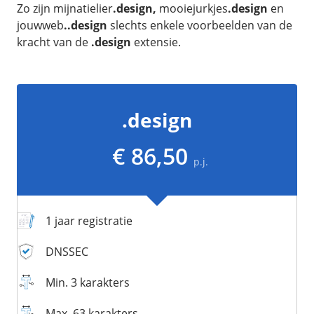
/
Networking
Prijsoverzicht
Zo zijn mijnatielier
.design,
mooiejurkjes
.design
en
jouwweb
..design
slechts enkele voorbeelden van de
Secret management
HA-IP
kracht van de
.design
extensie.
Load Balancer
Private Network
VPS-Firewall
.design
/
Storage
€ 86,50
p.j.
Acronis Cyber Protect
Block Storage
Weekly Backups
1 jaar registratie
Snapshots
DNSSEC
/
Overig
Min. 3 karakters
API
Max. 63 karakters