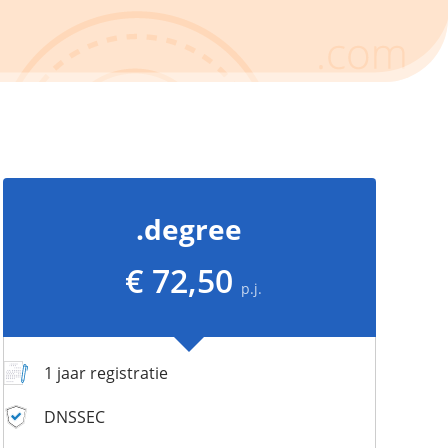
.degree
€ 72,50
p.j.
1 jaar registratie
DNSSEC