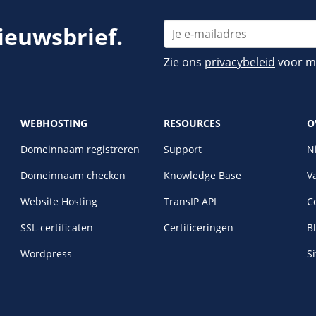
nieuwsbrief.
Zie ons
privacybeleid
voor me
WEBHOSTING
RESOURCES
O
Domeinnaam registreren
Support
N
Domeinnaam checken
Knowledge Base
V
Website Hosting
TransIP API
C
SSL-certificaten
Certificeringen
B
Wordpress
S