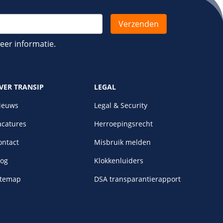
er informatie.
VER TRANSIP
LEGAL
ieuws
Legal & Security
acatures
Herroepingsrecht
ontact
Misbruik melden
log
Klokkenluiders
itemap
DSA transparantierapport