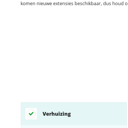
komen nieuwe extensies beschikbaar, dus houd on
Ondersteund:
Ondersteund:
Ondersteund:
Ondersteund:
Ondersteund:
Ondersteund:
Niet ondersteund:
Niet ondersteund:
Verhuizing