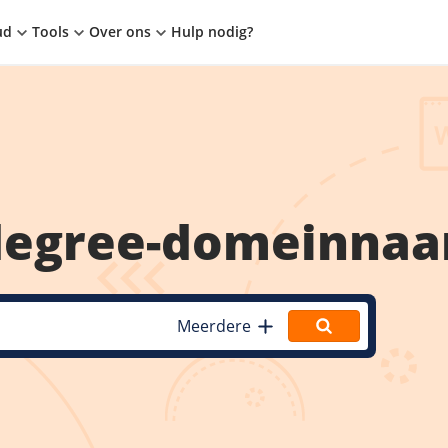
ud
Tools
Over ons
Hulp nodig?
degree
-domeinna
Meerdere