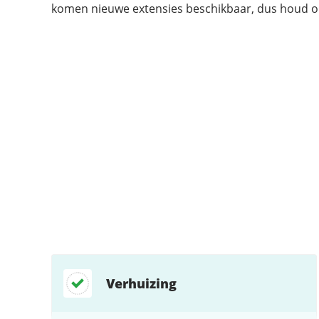
komen nieuwe extensies beschikbaar, dus houd on
Ondersteund:
Ondersteund:
Ondersteund:
Ondersteund:
Ondersteund:
Ondersteund:
Niet ondersteund:
Niet ondersteund:
Verhuizing