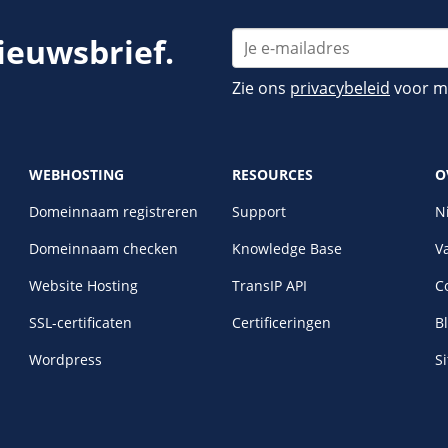
nieuwsbrief.
Zie ons
privacybeleid
voor me
WEBHOSTING
RESOURCES
O
Domeinnaam registreren
Support
N
Domeinnaam checken
Knowledge Base
V
Website Hosting
TransIP API
C
SSL-certificaten
Certificeringen
B
Wordpress
S