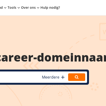
ud
Tools
Over ons
Hulp nodig?
career
-domeinna
Meerdere