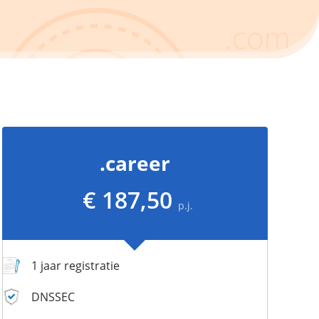
.career
€ 187,50
p.j.
1 jaar registratie
DNSSEC