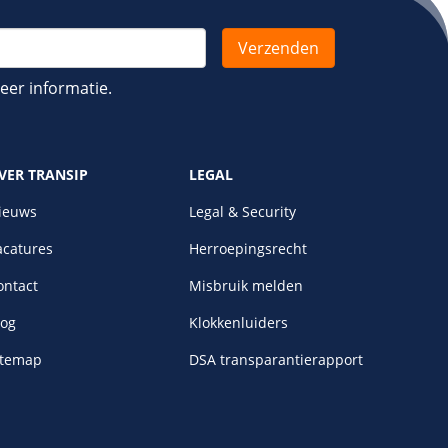
er informatie.
VER TRANSIP
LEGAL
ieuws
Legal & Security
acatures
Herroepingsrecht
ontact
Misbruik melden
log
Klokkenluiders
itemap
DSA transparantierapport