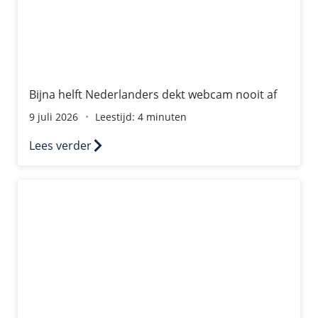
Bijna helft Nederlanders dekt webcam nooit af
9 juli 2026
Leestijd: 4 minuten
Lees verder
Is mijn website gehackt? Hoe je een hack ontdekt en wat