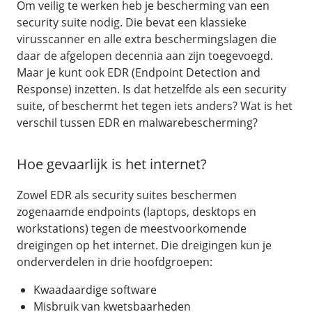
Om veilig te werken heb je bescherming van een
/
Networking
Prijsoverzicht
security suite nodig. Die bevat een klassieke
Secret management
HA-IP
virusscanner en alle extra beschermingslagen die
daar de afgelopen decennia aan zijn toegevoegd.
Load Balancer
Maar je kunt ook EDR (Endpoint Detection and
Private Network
Response) inzetten. Is dat hetzelfde als een security
VPS-Firewall
suite, of beschermt het tegen iets anders? Wat is het
verschil tussen EDR en malwarebescherming?
/
Storage
Hoe gevaarlijk is het internet?
Acronis Cyber Protect
Block Storage
Zowel EDR als security suites beschermen
Weekly Backups
zogenaamde endpoints (laptops, desktops en
workstations) tegen de meestvoorkomende
Snapshots
dreigingen op het internet. Die dreigingen kun je
onderverdelen in drie hoofdgroepen:
/
Overig
Kwaadaardige software
API
Misbruik van kwetsbaarheden