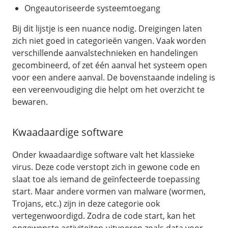
Fast Installs
Ongeautoriseerde systeemtoegang
Netwerk
Bij dit lijstje is een nuance nodig. Dreigingen laten
Infrastructuur
zich niet goed in categorieën vangen. Vaak worden
verschillende aanvalstechnieken en handelingen
BladeVPS
gecombineerd, of zet één aanval het systeem open
PerformanceVPS
voor een andere aanval. De bovenstaande indeling is
een vereenvoudiging die helpt om het overzicht te
bewaren.
Kwaadaardige software
Onder kwaadaardige software valt het klassieke
virus. Deze code verstopt zich in gewone code en
slaat toe als iemand de geïnfecteerde toepassing
start. Maar andere vormen van malware (wormen,
Trojans, etc.) zijn in deze categorie ook
vertegenwoordigd. Zodra de code start, kan het