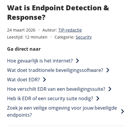
/
Back-up & Opslag
.eu domein
Public Cloud
Wat is Endpoint Detection &
Hulp nodig?
.be domein
STACK - online opslag
/
Orchestration
Response?
/
Security & Compliance
/
TransIP
/
Network
Acronis Cyber Protect
Kubernetes
Digitale toegankelijkheid
Controlepaneel
Ons verhaal
24 maart 2026
Auteur:
TIP-redactie
Load balancing
Verhuishulp
Leestijd: 12 minuten
Categorie:
Security
/
Add-ons
Legal & security
/
Software
OpenStack Connect
GDPR Protect
Contact
Ga direct naar
AccessiWay - toegankelijkheid
Bring Your Own IP
Linux Server
SiteSweep
Social Media Hub
Hoe gevaarlijk is het internet?
Dedicated IP Subnet
Windows Server
/
Overig
SSL
iubenda - compliancy
Wat doet traditionele beveiligingssoftware?
Microsoft Essentials
Nieuws
/
Volumes
Billdu - facturatieapp
Wat doet EDR?
Plesk
Blog
Patchman
Volume storage
Hoe verschilt EDR van een beveiligingssuite?
cPanel
Webinars
Volume backups
Heb ik EDR of een security suite nodig?
DirectAdmin
/
Websitebouwer
Library
Encrypted volumes
Zoek je een veilige omgeving voor jouw beveiligde
OpenClaw
Vacatures
AI Site Assistant voor WordPress
endpoints?
n8n
/
Other