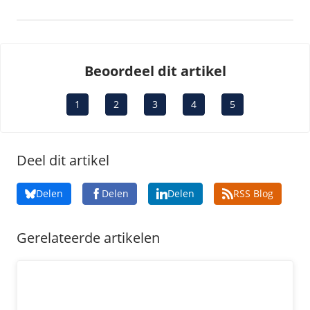
Beoordeel dit artikel
1
2
3
4
5
Deel dit artikel
Delen
Delen
Delen
RSS Blog
Gerelateerde artikelen
Bijna helft Nederlanders dekt webcam nooit af