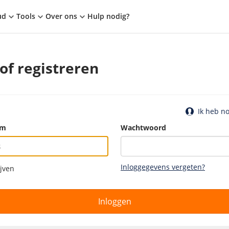
ud
Tools
Over ons
Hulp nodig?
of registreren
Ik heb n
am
Wachtwoord
Inloggegevens vergeten?
ijven
Inloggen