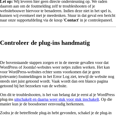
Let op:
Wij leveren hier geen directe ondersteuning op. We raden
daarom aan om de foutmelding zelf te troubleshooten of je
websitebouwer hiervoor te benaderen. Indien deze niet in het spel is,
kunnen wij eventueel met je meedenken. Stuur in dat geval een bericht
naar onze supportafdeling via de knop '
Contact
' in je controlepaneel.
Controleer de plug-ins handmatig
De bovenstaande stappen zorgen er in de meeste gevallen voor dat
WordPress of Joomla!-websites weer netjes zullen werken. Het kan
voor WordPress-websites echter soms voorkomen dat je geen
(relevante) foutmeldingen in het Error Log ziet, terwijl de website nog
steeds niet juist getoond wordt. Vaak wordt dan een blanco pagina
getoond bij het bezoeken van de website.
Om dit te troubleshooten, is het van belang dat je eerst al je WordPress
plug-ins
uitschakelt en daarna weer stuk voor stuk inschakelt
. Op die
manier kun je de boosdoener eenvoudig herkennen.
Zodra je de betreffende plug-in hebt gevonden, schakel je de plug-in