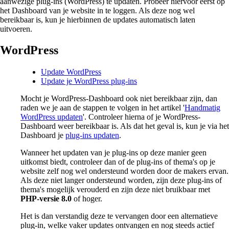
aanwezige plug-ins (WordPress) te updaten. Probeer hiervoor eerst op
het Dashboard van je website in te loggen. Als deze nog wel
bereikbaar is, kun je hierbinnen de updates automatisch laten
uitvoeren.
WordPress
Update WordPress
Update je WordPress plug-ins
Mocht je WordPress-Dashboard ook niet bereikbaar zijn, dan
raden we je aan de stappen te volgen in het artikel '
Handmatig
WordPress updaten
'. Controleer hierna of je WordPress-
Dashboard weer bereikbaar is. Als dat het geval is, kun je via het
Dashboard je
plug-ins updaten
.
Wanneer het updaten van je plug-ins op deze manier geen
uitkomst biedt, controleer dan of de plug-ins of thema's op je
website zelf nog wel ondersteund worden door de makers ervan.
Als deze niet langer ondersteund worden, zijn deze plug-ins of
thema's mogelijk verouderd en zijn deze niet bruikbaar met
PHP-versie 8.0
of hoger.
Het is dan verstandig deze te vervangen door een alternatieve
plug-in, welke vaker updates ontvangen en nog steeds actief