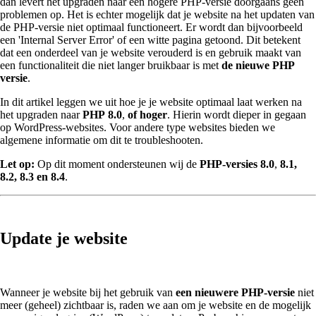
dan levert het upgraden naar een hogere PHP-versie doorgaans geen
problemen op. Het is echter mogelijk dat je website na het updaten van
de PHP-versie niet optimaal functioneert. Er wordt dan bijvoorbeeld
een 'Internal Server Error' of een witte pagina getoond. Dit betekent
dat een onderdeel van je website verouderd is en gebruik maakt van
een functionaliteit die niet langer bruikbaar is met
de nieuwe PHP
versie
.
In dit artikel leggen we uit hoe je je website optimaal laat werken na
het upgraden naar
PHP
8.0
,
of hoger
. Hierin wordt dieper in gegaan
op WordPress-websites. Voor andere type websites bieden we
algemene informatie om dit te troubleshooten.
Let op:
Op dit moment ondersteunen wij de
PHP-versies
8.0
,
8.1,
8.2, 8.3 en 8.4
.
Update je website
Wanneer je website bij het gebruik van
een nieuwere PHP-versie
niet
meer (geheel) zichtbaar is, raden we aan om je website en de mogelijk