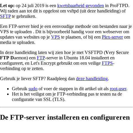
Let op:
op 24 juli 2019 is een
kwetsbaarheid gevonden
in ProFTPD.
Wij raden aan tot dit is opgelost om vsftpd (uit deze handleiding) of
SFTP
te gebruiken.
Een FTP-server bied je een eenvoudige methode om bestanden naar je
VPS te uploaden . Dit is bijvoorbeeld handig voor een webserver om
updates van websites op je
VPS
te plaatsen, of bij een
Plex-server
om
media te uploaden.
In deze handleiding laten wij zien hoe je met VSFTPD (
V
ery
S
ecure
FTP
D
aemon) een
FTP
-server in Ubuntu 18.04 installeert en
configureert, en Let's Encrypt gebruikt om een veilige
FTPS
-
verbinding op te zetten.
Gebruik je liever SFTP? Raadpleeg dan
deze handleiding
.
Gebruik
sudo
of voer de stappen in dit artikel uit als
root-user
.
Het is het veiligst om je FTP-verbinding pas te testen na de
configuratie van SSL (TLS).
De FTP-server installeren en configureren