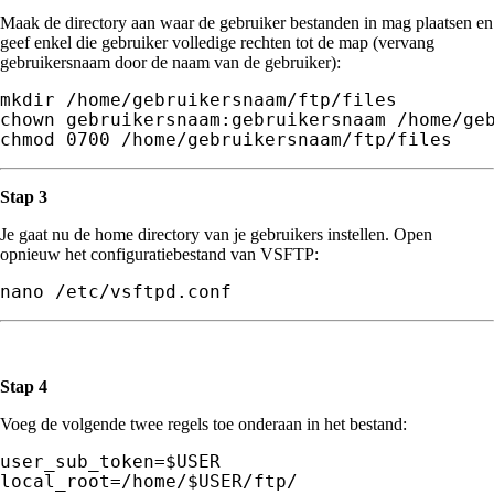
Maak de directory aan waar de gebruiker bestanden in mag plaatsen en
geef enkel die gebruiker volledige rechten tot de map (vervang
gebruikersnaam door de naam van de gebruiker):
mkdir /home/
gebruikersnaam
/ftp/files

chown 
gebruikersnaam
:
gebruikersnaam 
/home/
ge
chmod 0700 /home/gebruikersnaam/ftp/files
Stap 3
Je gaat nu de home directory van je gebruikers instellen. Open
opnieuw het configuratiebestand van VSFTP:
nano /etc/vsftpd.conf
Stap 4
Voeg de volgende twee regels toe onderaan in het bestand:
user_sub_token=$USER

local_root=/home/$USER/ftp/