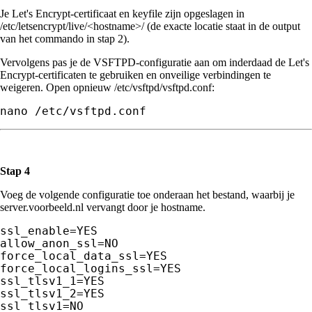
Je Let's Encrypt-certificaat en keyfile zijn opgeslagen in
/etc/letsencrypt/live/<hostname>/ (de exacte locatie staat in de output
van het commando in stap 2).
Vervolgens pas je de VSFTPD-configuratie aan om inderdaad de Let's
Encrypt-certificaten te gebruiken en onveilige verbindingen te
weigeren. Open opnieuw /etc/vsftpd/vsftpd.conf:
nano /etc/vsftpd.conf
Stap 4
Voeg de volgende configuratie toe onderaan het bestand, waarbij je
server.voorbeeld.nl vervangt door je hostname.
ssl_enable=YES

allow_anon_ssl=NO

force_local_data_ssl=YES

force_local_logins_ssl=YES

ssl_tlsv1_1=YES

ssl_tlsv1_2=YES

ssl_tlsv1=NO
