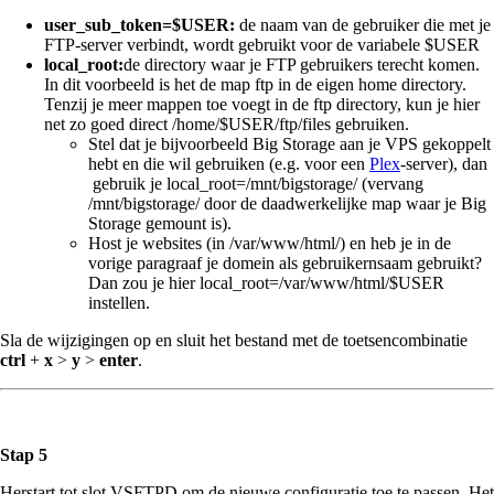
user_sub_token=$USER:
de naam van de gebruiker die met je
FTP-server verbindt, wordt gebruikt voor de variabele $USER
local_root:
de directory waar je FTP gebruikers terecht komen.
In dit voorbeeld is het de map ftp in de eigen home directory.
Tenzij je meer mappen toe voegt in de ftp directory, kun je hier
net zo goed direct /home/$USER/ftp/files gebruiken.
Stel dat je bijvoorbeeld Big Storage aan je VPS gekoppelt
hebt en die wil gebruiken (e.g. voor een
Plex
-server), dan
gebruik je local_root=/mnt/bigstorage/ (vervang
/mnt/bigstorage/ door de daadwerkelijke map waar je Big
Storage gemount is).
Host je websites (in /var/www/html/) en heb je in de
vorige paragraaf je domein als gebruikernsaam gebruikt?
Dan zou je hier local_root=/var/www/html/$USER
instellen.
Sla de wijzigingen op en sluit het bestand met de toetsencombinatie
ctrl
+
x
>
y
>
enter
.
Stap 5
Herstart tot slot VSFTPD om de nieuwe configuratie toe te passen. Het