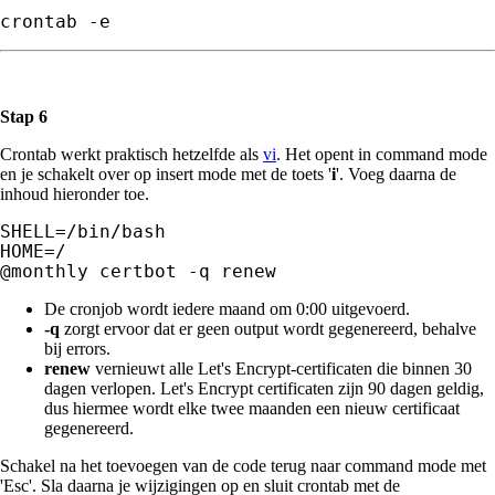
crontab -e
Stap 6
Crontab werkt praktisch hetzelfde als
vi
. Het opent in command mode
en je schakelt over op insert mode met de toets '
i
'. Voeg daarna de
inhoud hieronder toe.
SHELL=/bin/bash

HOME=/

@monthly certbot -q renew
De cronjob wordt iedere maand om 0:00 uitgevoerd.
-q
zorgt ervoor dat er geen output wordt gegenereerd, behalve
bij errors.
renew
vernieuwt alle Let's Encrypt-certificaten die binnen 30
dagen verlopen. Let's Encrypt certificaten zijn 90 dagen geldig,
dus hiermee wordt elke twee maanden een nieuw certificaat
gegenereerd.
Schakel na het toevoegen van de code terug naar command mode met
'Esc'. Sla daarna je wijzigingen op en sluit crontab met de