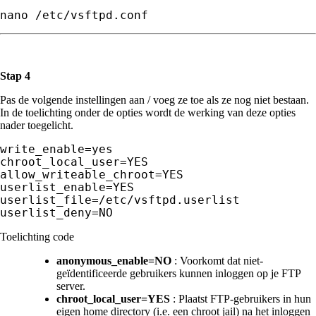
nano /etc/vsftpd.conf
Stap 4
Pas de volgende instellingen aan / voeg ze toe als ze nog niet bestaan.
In de toelichting onder de opties wordt de werking van deze opties
nader toegelicht.
write_enable=yes

chroot_local_user=YES

allow_writeable_chroot=YES

userlist_enable=YES

userlist_file=/etc/vsftpd.userlist

userlist_deny=NO
Toelichting code
anonymous_enable=NO
: Voorkomt dat niet-
geïdentificeerde gebruikers kunnen inloggen op je FTP
server.
chroot_local_user=YES
: Plaatst FTP-gebruikers in hun
eigen home directory (i.e. een chroot jail) na het inloggen