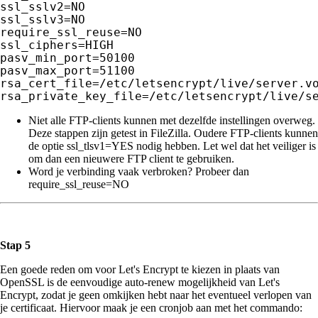
ssl_sslv2=NO

ssl_sslv3=NO

require_ssl_reuse=NO

ssl_ciphers=HIGH

pasv_min_port=50100

pasv_max_port=51100

rsa_cert_file=/etc/letsencrypt/live/server.vo
rsa_private_key_file=/etc/letsencrypt/live/s
Niet alle FTP-clients kunnen met dezelfde instellingen overweg.
Deze stappen zijn getest in FileZilla. Oudere FTP-clients kunnen
de optie ssl_tlsv1=YES nodig hebben. Let wel dat het veiliger is
om dan een nieuwere FTP client te gebruiken.
Word je verbinding vaak verbroken? Probeer dan
require_ssl_reuse=NO
Stap 5
Een goede reden om voor Let's Encrypt te kiezen in plaats van
OpenSSL is de eenvoudige auto-renew mogelijkheid van Let's
Encrypt, zodat je geen omkijken hebt naar het eventueel verlopen van
je certificaat. Hiervoor maak je een cronjob aan met het commando: