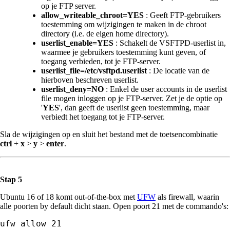
op je FTP server.
allow_writeable_chroot=YES
: Geeft FTP-gebruikers
toestemming om wijzigingen te maken in de chroot
directory (i.e. de eigen home directory).
userlist_enable=YES
: Schakelt de VSFTPD-userlist in,
waarmee je gebruikers toestemming kunt geven, of
toegang verbieden, tot je FTP-server.
userlist_file=/etc/vsftpd.userlist
: De locatie van de
hierboven beschreven userlist.
userlist_deny=NO
: Enkel de user accounts in de userlist
file mogen inloggen op je FTP-server. Zet je de optie op
'
YES
', dan geeft de userlist geen toestemming, maar
verbiedt het toegang tot je FTP-server.
Sla de wijzigingen op en sluit het bestand met de toetsencombinatie
ctrl
+
x
>
y
>
enter
.
Stap 5
Ubuntu 16 of 18 komt out-of-the-box met
UFW
als firewall, waarin
alle poorten by default dicht staan. Open poort 21 met de commando's:
ufw allow 21