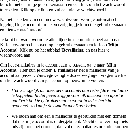
bericht met daarin je gebruikersnaam en een link om het wachtwoord
te resetten. Klik op de link en vul een nieuw wachtwoord in.
Na het instellen van een nieuw wachtwoord word je automatisch
ingelogd in je account. In het vervolg log je in met je gebruikersnaam
en nieuwe wachtwoord.
Je kunt het wachtwoord te allen tijde in je controlepaneel aanpassen.
Klik hiervoor rechtsboven op je gebruikersnaam en klik op '
Mijn
Account
'. Klik nu op het tabblad '
Beveiliging
' en pas hier je
wachtwoord aan.
Om het e-mailadres in je account aan te passen, ga je naar '
Mijn
Account
'. Hier kun je onder '
E-mailadres
' het e-mailadres van je
account aanpassen. Vanwege veiligheidsoverwegingen vragen we hier
om het wachtwoord van je account opnieuw in te voeren.
Het is mogelijk om meerdere accounts aan hetzelfde e-mailadres
te koppelen. In dat geval krijg je voor elk account een apart e-
mailbericht. De gebruikersnaam wordt in ieder bericht
genoemd, zo kun je de e-mails uit elkaar halen.
We raden aan om een e-mailadres te gebruiken met een domein
dat niet in je account is ondergebracht. Mocht er onverhoopt iets
mis zijn met het domein, dan zal dit e-mailadres ook niet kunnen