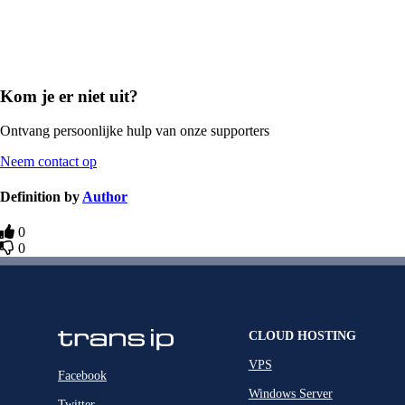
Kom je er niet uit?
Ontvang persoonlijke hulp van onze supporters
Neem contact op
Definition by
Author
0
0
CLOUD HOSTING
VPS
Facebook
Windows Server
Twitter