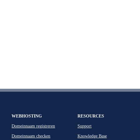
WEBHOSTING
RESOURCES
Domeinnaam registreren
Support
Domeinnaam checken
Knowledge Base