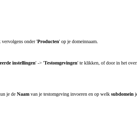
k vervolgens onder '
Producten
' op je domeinnaam.
erde instellingen
' -> '
Testomgevingen
' te klikken, of door in het ove
kun je de
Naam
van je testomgeving invoeren en op welk
subdomein
j