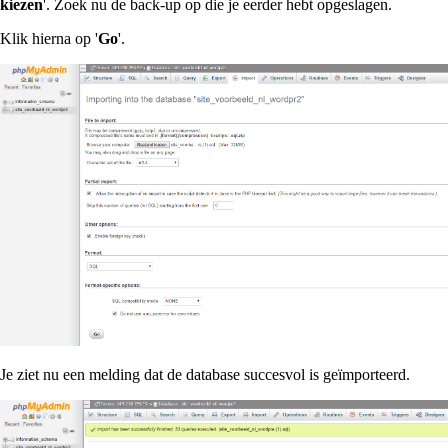
kiezen
'. Zoek nu de back-up op die je eerder hebt opgeslagen.
Klik hierna op '
Go
'.
Je ziet nu een melding dat de database succesvol is geïmporteerd.