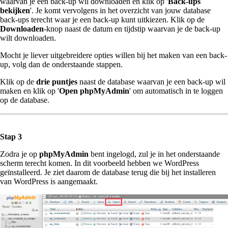
waarvan je een back-up wil downloaden en klik op '
Back-ups
bekijken
'. Je komt vervolgens in het overzicht van jouw database
back-ups terecht waar je een back-up kunt uitkiezen. Klik op de
Downloaden
-knop naast de datum en tijdstip waarvan je de back-up
wilt downloaden.
Mocht je liever uitgebreidere opties willen bij het maken van een back-
up, volg dan de onderstaande stappen.
Klik op de
drie puntjes
naast de database waarvan je een back-up wil
maken en klik op '
Open phpMyAdmin
' om automatisch in te loggen
op de database.
Stap 3
Zodra je op
phpMyAdmin
bent ingelogd, zul je in het onderstaande
scherm terecht komen. In dit voorbeeld hebben we WordPress
geïnstalleerd. Je ziet daarom de database terug die bij het installeren
van WordPress is aangemaakt.