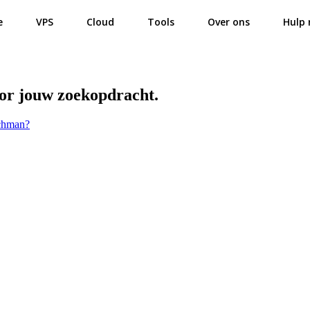
e
VPS
Cloud
Tools
Over ons
Hulp 
oor jouw zoekopdracht.
tchman?