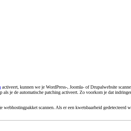
n
activeert, kunnen we je WordPress-, Joomla- of Drupalwebsite scann
 als je de automatische patching activeert. Zo voorkom je dat indring
e webhostingpakket scannen. Als er een kwetsbaarheid gedetecteerd word