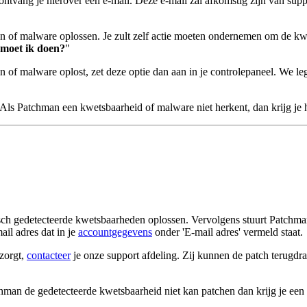
ang je hierover een e-mail. Deze e-mail zal afkomstig zijn van suppor
n of malware oplossen. Je zult zelf actie moeten ondernemen om de kwe
moet ik doen?
"
of malware oplost, zet deze optie dan aan in je controlepaneel. We leg
 Patchman een kwetsbaarheid of malware niet herkent, dan krijg je hie
ch gedetecteerde kwetsbaarheden oplossen. Vervolgens stuurt Patchman
il adres dat in je
accountgegevens
onder 'E-mail adres' vermeld staat.
zorgt,
contacteer
je onze support afdeling. Zij kunnen de patch terugdraa
n de gedetecteerde kwetsbaarheid niet kan patchen dan krijg je een no