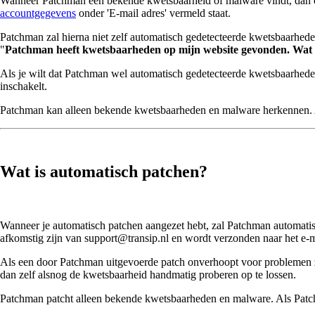
Wanneer Patchman een bekende kwetsbaarheid of malware vindt, dan ontv
accountgegevens
onder 'E-mail adres' vermeld staat.
Patchman zal hierna niet zelf automatisch gedetecteerde kwetsbaarhede
"
Patchman heeft kwetsbaarheden op mijn website gevonden. Wat 
Als je wilt dat Patchman wel automatisch gedetecteerde kwetsbaarheden 
inschakelt.
Patchman kan alleen bekende kwetsbaarheden en malware herkennen. Als
Wat is automatisch patchen?
Wanneer je automatisch patchen aangezet hebt, zal Patchman automatis
afkomstig zijn van support@transip.nl en wordt verzonden naar het e-ma
Als een door Patchman uitgevoerde patch onverhoopt voor problemen 
dan zelf alsnog de kwetsbaarheid handmatig proberen op te lossen.
Patchman patcht alleen bekende kwetsbaarheden en malware. Als Patchma