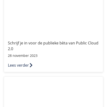
/
Networking
Prijsoverzicht
Secret management
HA-IP
Load Balancer
Private Network
VPS-Firewall
Schrijf je in voor de publieke bèta van Public Cloud
/
Storage
2.0
28 november 2023
Acronis Cyber Protect
Block Storage
Lees verder
Weekly Backups
Prijs- en pakketwijziging van onze diensten
Snapshots
/
Overig
API