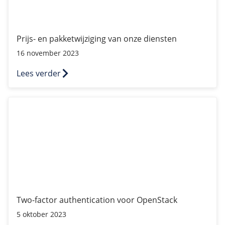
Fast Installs
Netwerk
Infrastructuur
Prijs- en pakketwijziging van onze diensten
BladeVPS
16 november 2023
PerformanceVPS
Lees verder
Two-factor authentication voor OpenStack
Two-factor authentication voor OpenStack
5 oktober 2023