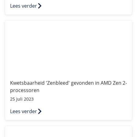
Lees verder
Kwetsbaarheid 'Zenbleed' gevonden in AMD Zen 2-proce
Kwetsbaarheid 'Zenbleed' gevonden in AMD Zen 2-
processoren
25 juli 2023
Lees verder
Nieuw: TransIP introduceert Kubernetes - Deploy, schaa