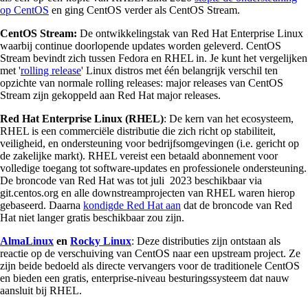
op CentOS
en ging CentOS verder als CentOS Stream.
CentOS Stream:
De ontwikkelingstak van Red Hat Enterprise Linux
waarbij continue doorlopende updates worden geleverd. CentOS
Stream bevindt zich tussen Fedora en RHEL in. Je kunt het vergelijken
met '
rolling release
' Linux distros met één belangrijk verschil ten
opzichte van normale rolling releases: major releases van CentOS
Stream zijn gekoppeld aan Red Hat major releases.
Red Hat Enterprise Linux (RHEL)
: De kern van het ecosysteem,
RHEL is een commerciële distributie die zich richt op stabiliteit,
veiligheid, en ondersteuning voor bedrijfsomgevingen (i.e. gericht op
de zakelijke markt). RHEL vereist een betaald abonnement voor
volledige toegang tot software-updates en professionele ondersteuning.
De broncode van Red Hat was tot juli 2023 beschikbaar via
git.centos.org en alle downstreamprojecten van RHEL waren hierop
gebaseerd. Daarna
kondigde Red Hat aan
dat de broncode van Red
Hat niet langer gratis beschikbaar zou zijn.
AlmaLinux
en
Rocky Linux
: Deze distributies zijn ontstaan als
reactie op de verschuiving van CentOS naar een upstream project. Ze
zijn beide bedoeld als directe vervangers voor de traditionele CentOS
en bieden een gratis, enterprise-niveau besturingssysteem dat nauw
aansluit bij RHEL.