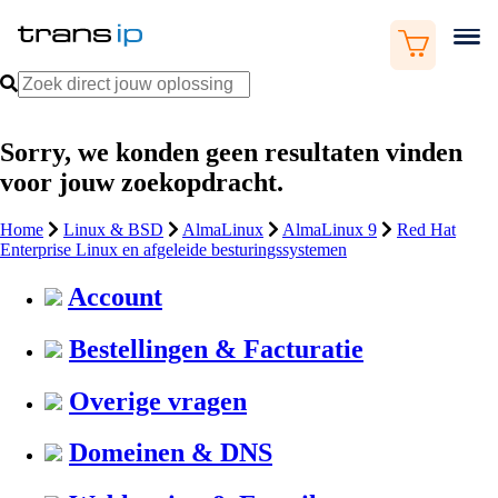
Sorry, we konden geen resultaten vinden
voor jouw zoekopdracht.
Home
Linux & BSD
AlmaLinux
AlmaLinux 9
Red Hat
Enterprise Linux en afgeleide besturingssystemen
Account
Bestellingen & Facturatie
Overige vragen
Domeinen & DNS