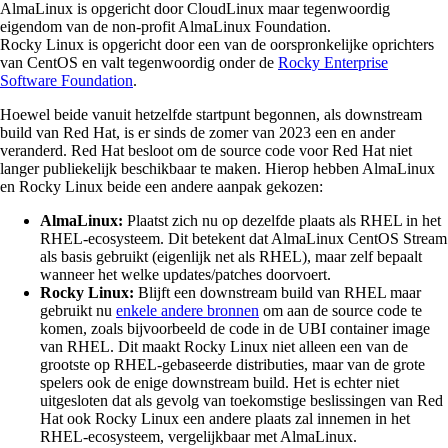
AlmaLinux is opgericht door CloudLinux maar tegenwoordig
eigendom van de non-profit AlmaLinux Foundation.
Rocky Linux is opgericht door een van de oorspronkelijke oprichters
van CentOS en valt tegenwoordig onder de
Rocky Enterprise
Software Foundation
.
Hoewel beide vanuit hetzelfde startpunt begonnen, als downstream
build van Red Hat, is er sinds de zomer van 2023 een en ander
veranderd. Red Hat besloot om de source code voor Red Hat niet
langer publiekelijk beschikbaar te maken. Hierop hebben AlmaLinux
en Rocky Linux beide een andere aanpak gekozen:
AlmaLinux:
Plaatst zich nu op dezelfde plaats als RHEL in het
RHEL-ecosysteem. Dit betekent dat AlmaLinux CentOS Stream
als basis gebruikt (eigenlijk net als RHEL), maar zelf bepaalt
wanneer het welke updates/patches doorvoert.
Rocky Linux:
Blijft een downstream build van RHEL maar
gebruikt nu
enkele andere bronnen
om aan de source code te
komen, zoals bijvoorbeeld de code in de UBI container image
van RHEL. Dit maakt Rocky Linux niet alleen een van de
grootste op RHEL-gebaseerde distributies, maar van de grote
spelers ook de enige downstream build. Het is echter niet
uitgesloten dat als gevolg van toekomstige beslissingen van Red
Hat ook Rocky Linux een andere plaats zal innemen in het
RHEL-ecosysteem, vergelijkbaar met AlmaLinux.