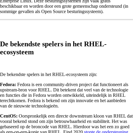
Enterprise Linux. Deze besturingssystemen zijn vaak gratis
beschikbaar en worden door een grote gemeenschap ondersteund (in
sommige gevallen als Open Source besturingssysteem).
De bekendste spelers in het RHEL-
ecosysteem
De bekendste spelers in het RHEL-ecosysteem zijn:
Fedora:
Fedora is een community-driven project dat functioneert als
upstream-bron voor RHEL. Dit betekent dat veel van de technologie
en functies die in Fedora worden ontwikkeld, uiteindelijk in RHEL
terechtkomen. Fedora is bekend om zijn innovatie en het aanbieden
van de nieuwste technologieën.
CentOS:
Oorspronkelijk een directe downstream kloon van RHEL dat
vooral bekend stond om zijn betrouwbaarheid en stabiliteit. Het was
gebaseerd op de broncode van RHEL. Hierdoor was het een zo goed
als een-op-een-kopie van RHEL. Eind 2020
stopte de ondersteuning