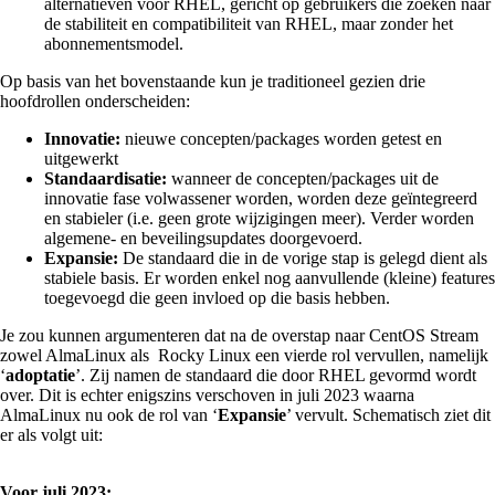
alternatieven voor RHEL, gericht op gebruikers die zoeken naar
de stabiliteit en compatibiliteit van RHEL, maar zonder het
abonnementsmodel.
Op basis van het bovenstaande kun je traditioneel gezien drie
hoofdrollen onderscheiden:
Innovatie:
nieuwe concepten/packages worden getest en
uitgewerkt
Standaardisatie:
wanneer de concepten/packages uit de
innovatie fase volwassener worden, worden deze geïntegreerd
en stabieler (i.e. geen grote wijzigingen meer). Verder worden
algemene- en beveilingsupdates doorgevoerd.
Expansie:
De standaard die in de vorige stap is gelegd dient als
stabiele basis. Er worden enkel nog aanvullende (kleine) features
toegevoegd die geen invloed op die basis hebben.
Je zou kunnen argumenteren dat na de overstap naar CentOS Stream
zowel AlmaLinux als Rocky Linux een vierde rol vervullen, namelijk
‘
adoptatie
’. Zij namen de standaard die door RHEL gevormd wordt
over. Dit is echter enigszins verschoven in juli 2023 waarna
AlmaLinux nu ook de rol van ‘
Expansie
’ vervult. Schematisch ziet dit
er als volgt uit:
Voor juli 2023: