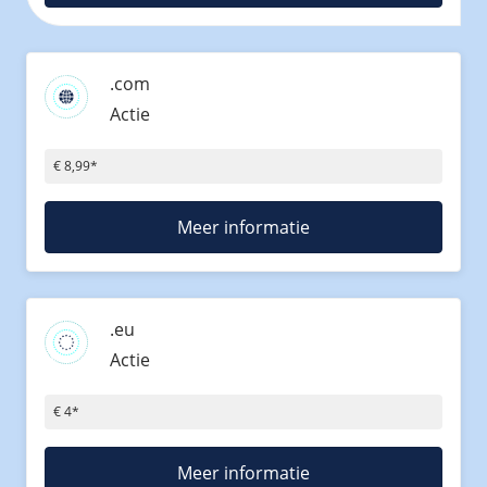
Fast Installs
Netwerk
Infrastructuur
.com
Actie
BladeVPS
PerformanceVPS
€ 8,99*
Meer informatie
.eu
Actie
€ 4*
Meer informatie